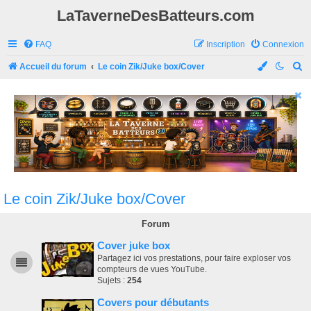
LaTaverneDesBatteurs.com
FAQ
Inscription
Connexion
R
Accueil du forum
Le coin Zik/Juke box/Cover
e
c
h
e
r
c
h
Le coin Zik/Juke box/Cover
e
Forum
r
Cover juke box
Partagez ici vos prestations, pour faire exploser vos
compteurs de vues YouTube.
Sujets :
254
Covers pour débutants