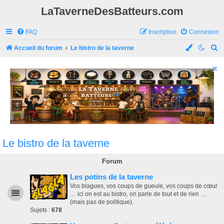
LaTaverneDesBatteurs.com
FAQ
Inscription
Connexion
R
Accueil du forum
Le bistro de la taverne
e
c
h
e
r
c
h
Le bistro de la taverne
e
Forum
r
Les potins de la taverne
Vos blagues, vos coups de gueule, vos coups de cœur
… ici on est au bistro, on parle de tout et de rien …
(mais pas de politique).
Sujets :
678