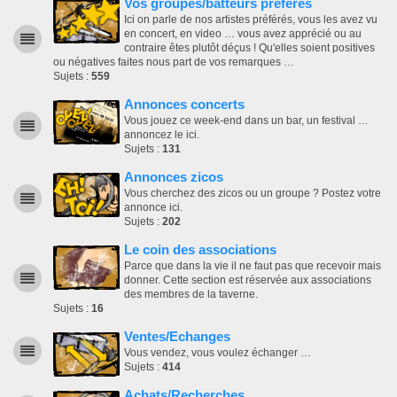
Vos groupes/batteurs préférés
Ici on parle de nos artistes préférés, vous les avez vu
en concert, en video … vous avez apprécié ou au
contraire êtes plutôt déçus ! Qu'elles soient positives
ou négatives faites nous part de vos remarques …
Sujets :
559
Annonces concerts
Vous jouez ce week-end dans un bar, un festival …
annoncez le ici.
Sujets :
131
Annonces zicos
Vous cherchez des zicos ou un groupe ? Postez votre
annonce ici.
Sujets :
202
Le coin des associations
Parce que dans la vie il ne faut pas que recevoir mais
donner. Cette section est réservée aux associations
des membres de la taverne.
Sujets :
16
Ventes/Echanges
Vous vendez, vous voulez échanger …
Sujets :
414
Achats/Recherches