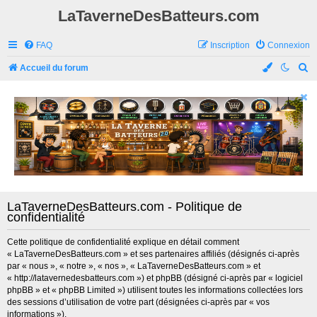
LaTaverneDesBatteurs.com
FAQ
Inscription
Connexion
R
Accueil du forum
e
c
h
e
r
c
h
LaTaverneDesBatteurs.com - Politique de
e
confidentialité
r
Cette politique de confidentialité explique en détail comment
« LaTaverneDesBatteurs.com » et ses partenaires affiliés (désignés ci-après
par « nous », « notre », « nos », « LaTaverneDesBatteurs.com » et
« http://latavernedesbatteurs.com ») et phpBB (désigné ci-après par « logiciel
phpBB » et « phpBB Limited ») utilisent toutes les informations collectées lors
des sessions d’utilisation de votre part (désignées ci-après par « vos
informations »).