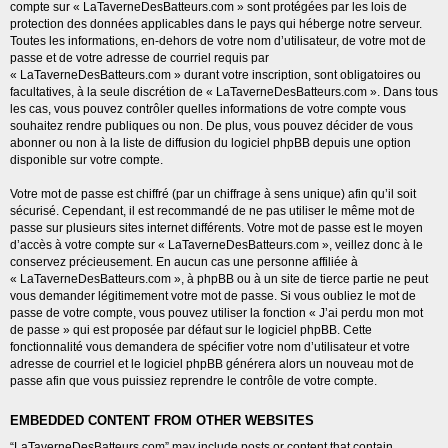
compte sur « LaTaverneDesBatteurs.com » sont protégées par les lois de
protection des données applicables dans le pays qui héberge notre serveur.
Toutes les informations, en-dehors de votre nom d’utilisateur, de votre mot de
passe et de votre adresse de courriel requis par
« LaTaverneDesBatteurs.com » durant votre inscription, sont obligatoires ou
facultatives, à la seule discrétion de « LaTaverneDesBatteurs.com ». Dans tous
les cas, vous pouvez contrôler quelles informations de votre compte vous
souhaitez rendre publiques ou non. De plus, vous pouvez décider de vous
abonner ou non à la liste de diffusion du logiciel phpBB depuis une option
disponible sur votre compte.
Votre mot de passe est chiffré (par un chiffrage à sens unique) afin qu’il soit
sécurisé. Cependant, il est recommandé de ne pas utiliser le même mot de
passe sur plusieurs sites internet différents. Votre mot de passe est le moyen
d’accès à votre compte sur « LaTaverneDesBatteurs.com », veillez donc à le
conservez précieusement. En aucun cas une personne affiliée à
« LaTaverneDesBatteurs.com », à phpBB ou à un site de tierce partie ne peut
vous demander légitimement votre mot de passe. Si vous oubliez le mot de
passe de votre compte, vous pouvez utiliser la fonction « J’ai perdu mon mot
de passe » qui est proposée par défaut sur le logiciel phpBB. Cette
fonctionnalité vous demandera de spécifier votre nom d’utilisateur et votre
adresse de courriel et le logiciel phpBB générera alors un nouveau mot de
passe afin que vous puissiez reprendre le contrôle de votre compte.
EMBEDDED CONTENT FROM OTHER WEBSITES
“LaTaverneDesBatteurs.com” may include posts or content that contain