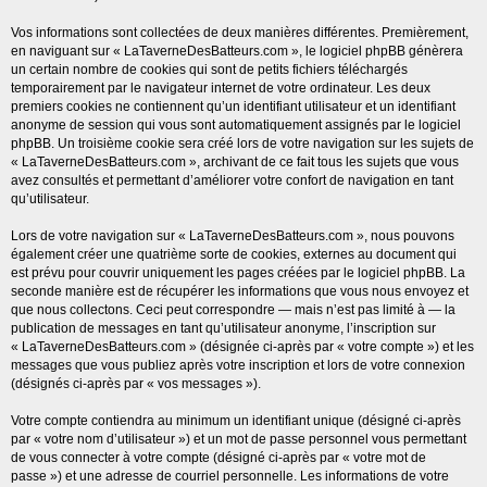
Vos informations sont collectées de deux manières différentes. Premièrement,
en naviguant sur « LaTaverneDesBatteurs.com », le logiciel phpBB génèrera
un certain nombre de cookies qui sont de petits fichiers téléchargés
temporairement par le navigateur internet de votre ordinateur. Les deux
premiers cookies ne contiennent qu’un identifiant utilisateur et un identifiant
anonyme de session qui vous sont automatiquement assignés par le logiciel
phpBB. Un troisième cookie sera créé lors de votre navigation sur les sujets de
« LaTaverneDesBatteurs.com », archivant de ce fait tous les sujets que vous
avez consultés et permettant d’améliorer votre confort de navigation en tant
qu’utilisateur.
Lors de votre navigation sur « LaTaverneDesBatteurs.com », nous pouvons
également créer une quatrième sorte de cookies, externes au document qui
est prévu pour couvrir uniquement les pages créées par le logiciel phpBB. La
seconde manière est de récupérer les informations que vous nous envoyez et
que nous collectons. Ceci peut correspondre — mais n’est pas limité à — la
publication de messages en tant qu’utilisateur anonyme, l’inscription sur
« LaTaverneDesBatteurs.com » (désignée ci-après par « votre compte ») et les
messages que vous publiez après votre inscription et lors de votre connexion
(désignés ci-après par « vos messages »).
Votre compte contiendra au minimum un identifiant unique (désigné ci-après
par « votre nom d’utilisateur ») et un mot de passe personnel vous permettant
de vous connecter à votre compte (désigné ci-après par « votre mot de
passe ») et une adresse de courriel personnelle. Les informations de votre