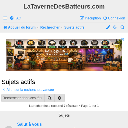
LaTaverneDesBatteurs.com
FAQ
Inscription
Connexion
R
Accueil du forum
Rechercher
Sujets actifs
e
c
h
e
r
c
h
Sujets actifs
e
Aller sur la recherche avancée
r
Rechercher
Recherche avancée
La recherche a retourné 7 résultats • Page
1
sur
1
Sujets
Salut à vous